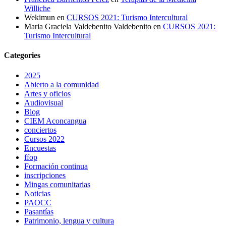
Williche
Wekimun
en
CURSOS 2021: Turismo Intercultural
Maria Graciela Valdebenito Valdebenito
en
CURSOS 2021:
Turismo Intercultural
Categories
2025
Abierto a la comunidad
Artes y oficios
Audiovisual
Blog
CIEM Aconcangua
conciertos
Cursos 2022
Encuestas
ffop
Formación continua
inscripciones
Mingas comunitarias
Noticias
PAOCC
Pasantías
Patrimonio, lengua y cultura