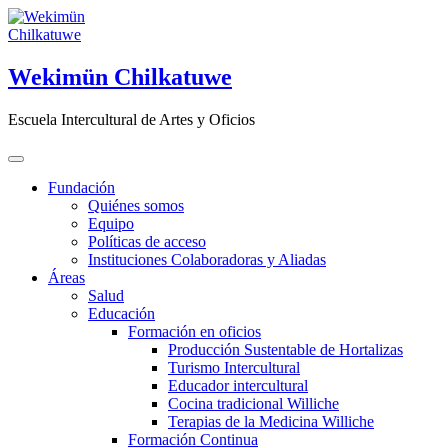
Saltar
al
contenido
Wekimün Chilkatuwe
Escuela Intercultural de Artes y Oficios
Fundación
Quiénes somos
Equipo
Políticas de acceso
Instituciones Colaboradoras y Aliadas
Áreas
Salud
Educación
Formación en oficios
Producción Sustentable de Hortalizas
Turismo Intercultural
Educador intercultural
Cocina tradicional Williche
Terapias de la Medicina Williche
Formación Continua