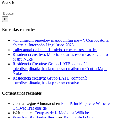
Search
Ir
Entradas recientes
¿Chumuechi pingekey mapudungun mew?: Convocatoria
abierta al Internado Lingüístico 2026
Taller anual de Palin da inicio a encuentros anuales
Residencia creativa: Muestra de artes escénicas en Centro
Mapu Ñuke
Residencia Creativa: Grupo LATE, compañía
interdisciplinaria, inicia proceso creativo en Centro Mapu
Ñuke
Residencia creativa: Grupo LATE, compañía
interdisciplinaria, inicia proceso creativo
Comentarios recientes
Cecilia Legue Almonacid
en
Futa Palin Mapuche-Williche
Chilwe: Tres días de
Wekimun
en
Terapias de la Medicina Williche
Francisca Barrientos Pérez
en
Terapias de la Medicina