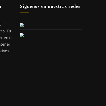
o
Síguenos en nuestras redes
a
cro. Tu
r en el
ntener
ativos