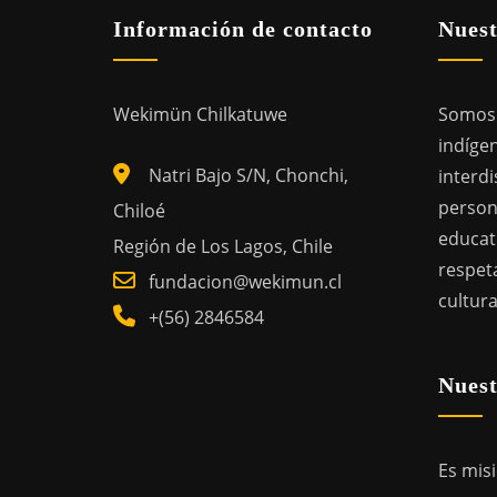
Información de contacto
Nuest
Wekimün Chilkatuwe
Somos 
indígen
Natri Bajo S/N, Chonchi,
interdi
person
Chiloé
educat
Región de Los Lagos, Chile
respeta
fundacion@wekimun.cl
cultura
+(56) 2846584
Nuest
Es mis