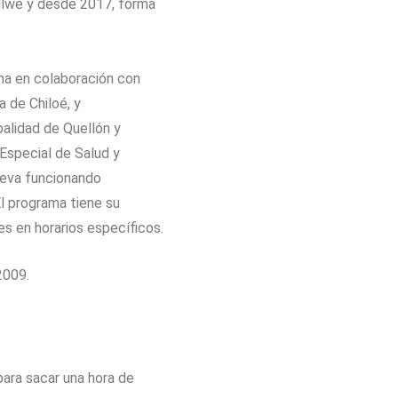
ilwe y desde 2017, forma
ena en colaboración con
a de Chiloé, y
palidad de Quellón y
Especial de Salud y
lleva funcionando
l programa ti
ene su
es en horarios específicos.
2009.
ara sacar una hora de