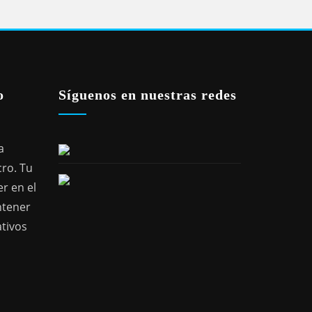
o
Síguenos en nuestras redes
a
cro. Tu
r en el
ntener
ativos