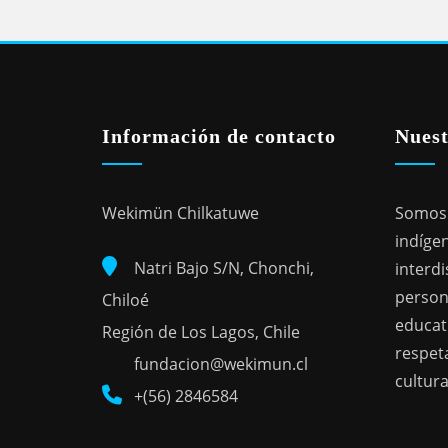
Información de contacto
Nuest
Wekimün Chilkatuwe
Somos 
indígen
Natri Bajo S/N, Chonchi,
interdi
person
Chiloé
educat
Región de Los Lagos, Chile
respeta
fundacion@wekimun.cl
cultura
+(56) 2846584