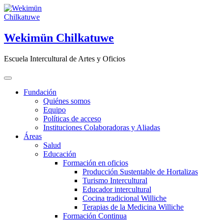
Saltar
al
contenido
Wekimün Chilkatuwe
Escuela Intercultural de Artes y Oficios
Fundación
Quiénes somos
Equipo
Políticas de acceso
Instituciones Colaboradoras y Aliadas
Áreas
Salud
Educación
Formación en oficios
Producción Sustentable de Hortalizas
Turismo Intercultural
Educador intercultural
Cocina tradicional Williche
Terapias de la Medicina Williche
Formación Continua