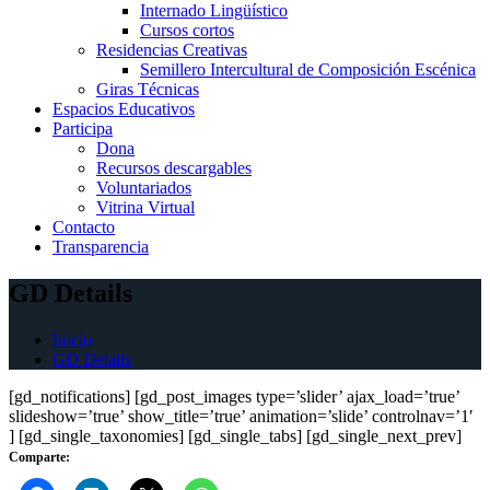
Internado Lingüístico
Cursos cortos
Residencias Creativas
Semillero Intercultural de Composición Escénica
Giras Técnicas
Espacios Educativos
Participa
Dona
Recursos descargables
Voluntariados
Vitrina Virtual
Contacto
Transparencia
GD Details
Inicio
GD Details
[gd_notifications] [gd_post_images type=’slider’ ajax_load=’true’
slideshow=’true’ show_title=’true’ animation=’slide’ controlnav=’1′
] [gd_single_taxonomies] [gd_single_tabs] [gd_single_next_prev]
Comparte: