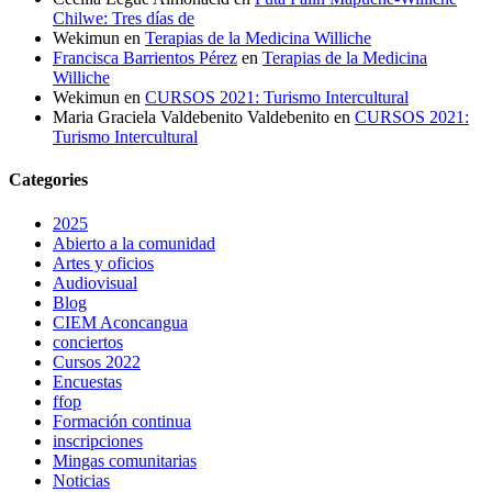
Chilwe: Tres días de
Wekimun
en
Terapias de la Medicina Williche
Francisca Barrientos Pérez
en
Terapias de la Medicina
Williche
Wekimun
en
CURSOS 2021: Turismo Intercultural
Maria Graciela Valdebenito Valdebenito
en
CURSOS 2021:
Turismo Intercultural
Categories
2025
Abierto a la comunidad
Artes y oficios
Audiovisual
Blog
CIEM Aconcangua
conciertos
Cursos 2022
Encuestas
ffop
Formación continua
inscripciones
Mingas comunitarias
Noticias