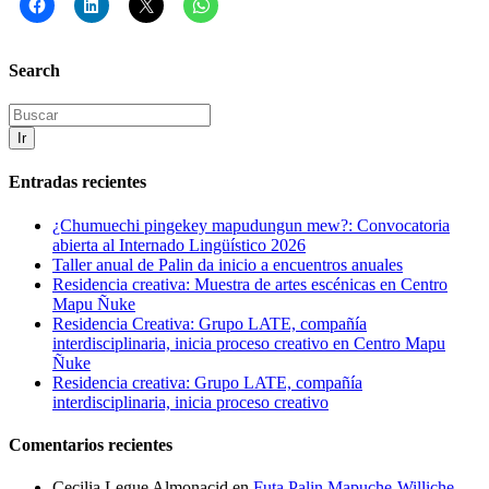
Search
Ir
Entradas recientes
¿Chumuechi pingekey mapudungun mew?: Convocatoria
abierta al Internado Lingüístico 2026
Taller anual de Palin da inicio a encuentros anuales
Residencia creativa: Muestra de artes escénicas en Centro
Mapu Ñuke
Residencia Creativa: Grupo LATE, compañía
interdisciplinaria, inicia proceso creativo en Centro Mapu
Ñuke
Residencia creativa: Grupo LATE, compañía
interdisciplinaria, inicia proceso creativo
Comentarios recientes
Cecilia Legue Almonacid
en
Futa Palin Mapuche-Williche