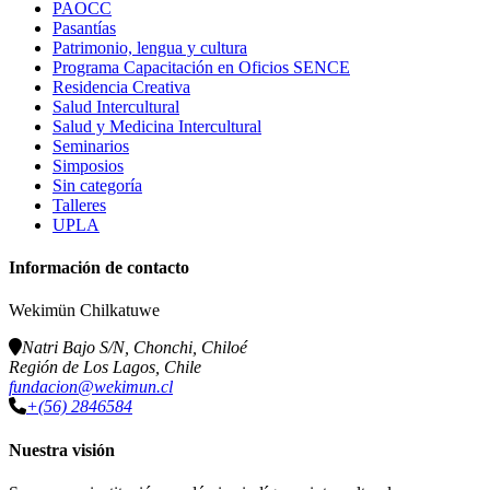
PAOCC
Pasantías
Patrimonio, lengua y cultura
Programa Capacitación en Oficios SENCE
Residencia Creativa
Salud Intercultural
Salud y Medicina Intercultural
Seminarios
Simposios
Sin categoría
Talleres
UPLA
Información de contacto
Wekimün Chilkatuwe
Natri Bajo S/N, Chonchi, Chiloé
Región de Los Lagos, Chile
fundacion@wekimun.cl
+(56) 2846584
Nuestra visión