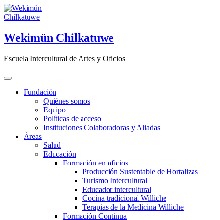
Saltar
al
contenido
Wekimün Chilkatuwe
Escuela Intercultural de Artes y Oficios
Fundación
Quiénes somos
Equipo
Políticas de acceso
Instituciones Colaboradoras y Aliadas
Áreas
Salud
Educación
Formación en oficios
Producción Sustentable de Hortalizas
Turismo Intercultural
Educador intercultural
Cocina tradicional Williche
Terapias de la Medicina Williche
Formación Continua