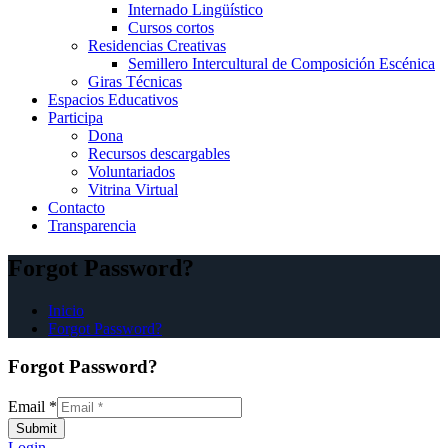
Internado Lingüístico
Cursos cortos
Residencias Creativas
Semillero Intercultural de Composición Escénica
Giras Técnicas
Espacios Educativos
Participa
Dona
Recursos descargables
Voluntariados
Vitrina Virtual
Contacto
Transparencia
Forgot Password?
Inicio
Forgot Password?
Forgot Password?
Email
*
Submit
Login