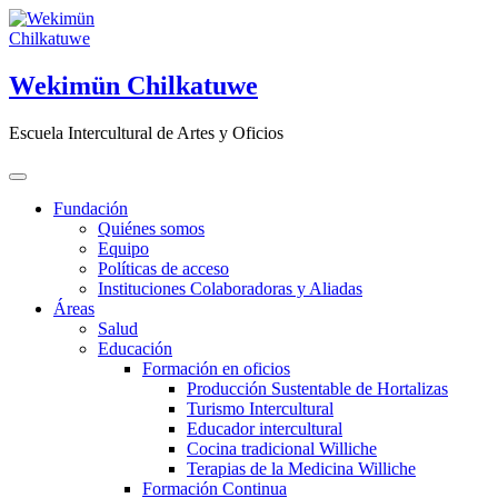
Saltar
al
contenido
Wekimün Chilkatuwe
Escuela Intercultural de Artes y Oficios
Fundación
Quiénes somos
Equipo
Políticas de acceso
Instituciones Colaboradoras y Aliadas
Áreas
Salud
Educación
Formación en oficios
Producción Sustentable de Hortalizas
Turismo Intercultural
Educador intercultural
Cocina tradicional Williche
Terapias de la Medicina Williche
Formación Continua