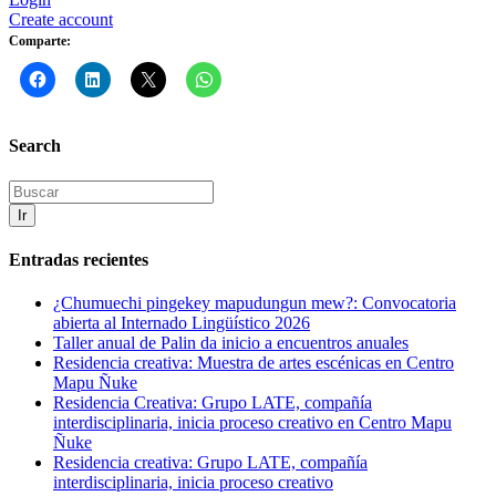
Create account
Comparte:
Search
Ir
Entradas recientes
¿Chumuechi pingekey mapudungun mew?: Convocatoria
abierta al Internado Lingüístico 2026
Taller anual de Palin da inicio a encuentros anuales
Residencia creativa: Muestra de artes escénicas en Centro
Mapu Ñuke
Residencia Creativa: Grupo LATE, compañía
interdisciplinaria, inicia proceso creativo en Centro Mapu
Ñuke
Residencia creativa: Grupo LATE, compañía
interdisciplinaria, inicia proceso creativo