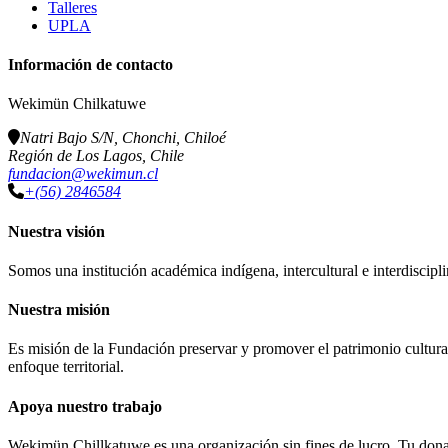
Talleres
UPLA
Información de contacto
Wekimün Chilkatuwe
Natri Bajo S/N, Chonchi, Chiloé
Región de Los Lagos, Chile
fundacion@wekimun.cl
+(56) 2846584
Nuestra visión
Somos una institución académica indígena, intercultural e interdiscipli
Nuestra misión
Es misión de la Fundación preservar y promover el patrimonio cultural
enfoque territorial.
Apoya nuestro trabajo
Wekimün Chillkatuwe es una organización sin fines de lucro. Tu donaci