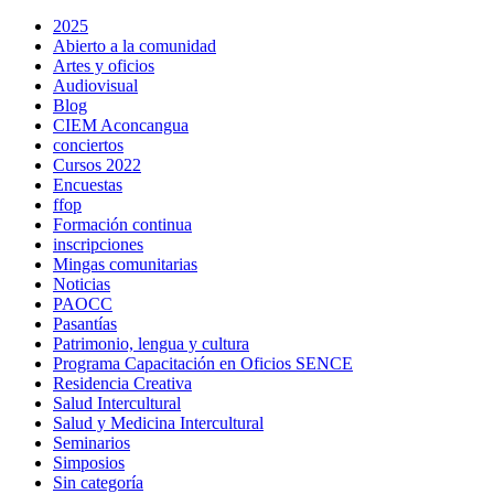
2025
Abierto a la comunidad
Artes y oficios
Audiovisual
Blog
CIEM Aconcangua
conciertos
Cursos 2022
Encuestas
ffop
Formación continua
inscripciones
Mingas comunitarias
Noticias
PAOCC
Pasantías
Patrimonio, lengua y cultura
Programa Capacitación en Oficios SENCE
Residencia Creativa
Salud Intercultural
Salud y Medicina Intercultural
Seminarios
Simposios
Sin categoría