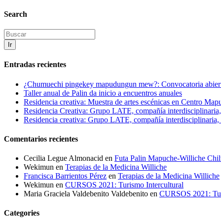
Search
Ir
Entradas recientes
¿Chumuechi pingekey mapudungun mew?: Convocatoria abierta 
Taller anual de Palin da inicio a encuentros anuales
Residencia creativa: Muestra de artes escénicas en Centro Ma
Residencia Creativa: Grupo LATE, compañía interdisciplinaria
Residencia creativa: Grupo LATE, compañía interdisciplinaria, 
Comentarios recientes
Cecilia Legue Almonacid
en
Futa Palin Mapuche-Williche Chil
Wekimun
en
Terapias de la Medicina Williche
Francisca Barrientos Pérez
en
Terapias de la Medicina Williche
Wekimun
en
CURSOS 2021: Turismo Intercultural
Maria Graciela Valdebenito Valdebenito
en
CURSOS 2021: Turi
Categories