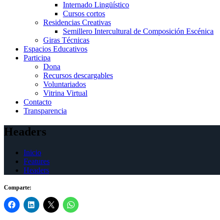
Internado Lingüístico
Cursos cortos
Residencias Creativas
Semillero Intercultural de Composición Escénica
Giras Técnicas
Espacios Educativos
Participa
Dona
Recursos descargables
Voluntariados
Vitrina Virtual
Contacto
Transparencia
Headers
Inicio
Features
Headers
Comparte: