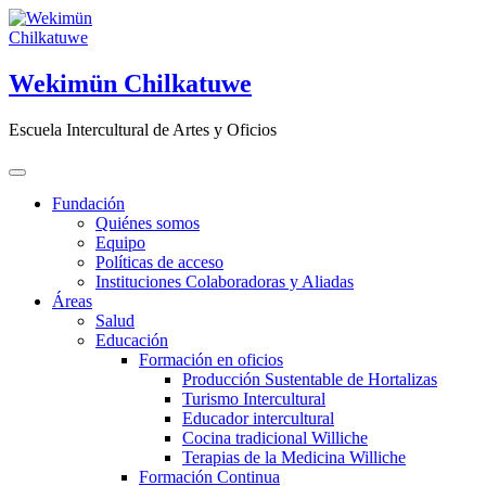
Saltar
al
contenido
Wekimün Chilkatuwe
Escuela Intercultural de Artes y Oficios
Fundación
Quiénes somos
Equipo
Políticas de acceso
Instituciones Colaboradoras y Aliadas
Áreas
Salud
Educación
Formación en oficios
Producción Sustentable de Hortalizas
Turismo Intercultural
Educador intercultural
Cocina tradicional Williche
Terapias de la Medicina Williche
Formación Continua