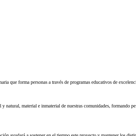
naria que forma personas a través de programas educativos de excelencia,
 y natural, material e inmaterial de nuestras comunidades, formando pe
ón ayudará a sostener en el tiempo este proyecto y mantener los distin