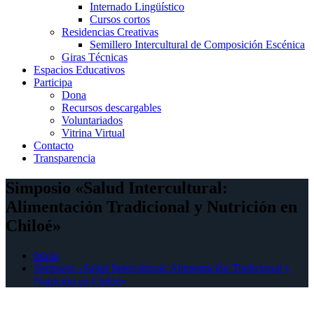
Internado Lingüístico
Cursos cortos
Residencias Creativas
Semillero Intercultural de Composición Escénica
Giras Técnicas
Espacios Educativos
Participa
Dona
Recursos descargables
Voluntariados
Vitrina Virtual
Contacto
Transparencia
Simposio «Salud Intercultural:
Alimentación Tradicional y Nutrición en
Chiloé»
Inicio
Simposio «Salud Intercultural: Alimentación Tradicional y
Nutrición en Chiloé»