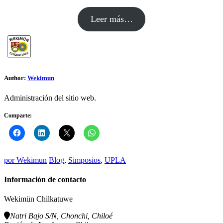
Leer más…
Author:
Wekimun
Administración del sitio web.
Comparte:
por
Wekimun
Blog
,
Simposios
,
UPLA
Información de contacto
Wekimün Chilkatuwe
Natri Bajo S/N, Chonchi, Chiloé