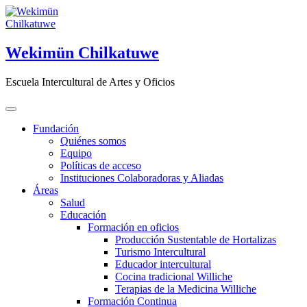
Saltar
al
contenido
Wekimün Chilkatuwe
Escuela Intercultural de Artes y Oficios
Fundación
Quiénes somos
Equipo
Políticas de acceso
Instituciones Colaboradoras y Aliadas
Áreas
Salud
Educación
Formación en oficios
Producción Sustentable de Hortalizas
Turismo Intercultural
Educador intercultural
Cocina tradicional Williche
Terapias de la Medicina Williche
Formación Continua