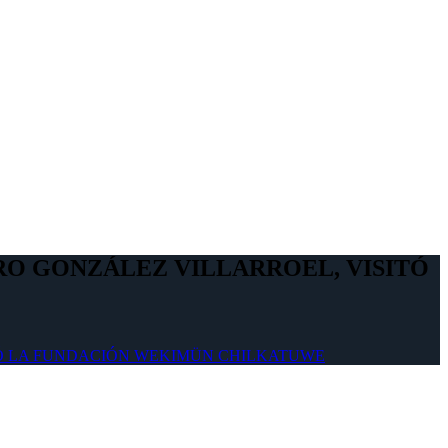
RO GONZÁLEZ VILLARROEL, VISITÓ
ITÓ LA FUNDACIÓN WEKIMÜN CHILKATUWE