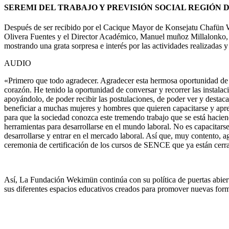
SEREMI DEL TRABAJO Y PREVISIÓN SOCIAL REGIÓN
Después de ser recibido por el Cacique Mayor de Konsejatu Chafün W
Olivera Fuentes y el Director Académico, Manuel muñoz Millalonko, e
mostrando una grata sorpresa e interés por las actividades realizadas
AUDIO
«Primero que todo agradecer. Agradecer esta hermosa oportunidad de 
corazón. He tenido la oportunidad de conversar y recorrer las instala
apoyándolo, de poder recibir las postulaciones, de poder ver y destac
beneficiar a muchas mujeres y hombres que quieren capacitarse y apren
para que la sociedad conozca este tremendo trabajo que se está hacien
herramientas para desarrollarse en el mundo laboral. No es capacita
desarrollarse y entrar en el mercado laboral. Así que, muy contento, a
ceremonia de certificación de los cursos de SENCE que ya están cerr
Así, La Fundación Wekimün continúa con su política de puertas abierta
sus diferentes espacios educativos creados para promover nuevas forma