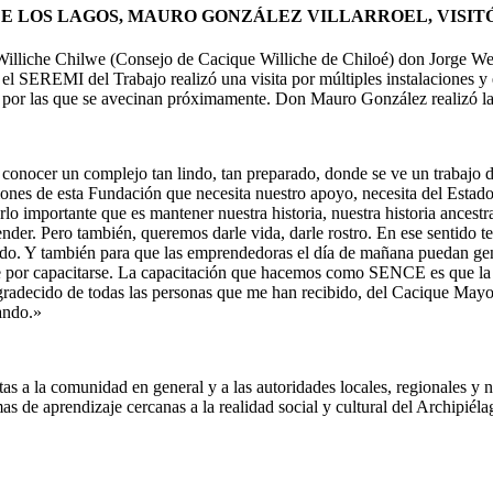
 DE LOS LAGOS, MAURO GONZÁLEZ VILLARROEL, VIS
illiche Chilwe (Consejo de Cacique Williche de Chiloé) don Jorge We
l SEREMI del Trabajo realizó una visita por múltiples instalaciones y 
 y por las que se avecinan próximamente. Don Mauro González realizó la 
conocer un complejo tan lindo, tan preparado, donde se ve un trabajo
ciones de esta Fundación que necesita nuestro apoyo, necesita del Estad
arlo importante que es mantener nuestra historia, nuestra historia ances
der. Pero también, queremos darle vida, darle rostro. En ese sentido ten
do. Y también para que las emprendedoras el día de mañana puedan gener
rse por capacitarse. La capacitación que hacemos como SENCE es que la
gradecido de todas las personas que me han recibido, del Cacique Mayor, 
ando.»
s a la comunidad en general y a las autoridades locales, regionales y n
s de aprendizaje cercanas a la realidad social y cultural del Archipiéla