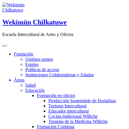
Saltar
al
contenido
Wekimün Chilkatuwe
Escuela Intercultural de Artes y Oficios
Fundación
Quiénes somos
Equipo
Políticas de acceso
Instituciones Colaboradoras y Aliadas
Áreas
Salud
Educación
Formación en oficios
Producción Sustentable de Hortalizas
Turismo Intercultural
Educador intercultural
Cocina tradicional Williche
Terapias de la Medicina Williche
Formación Continua