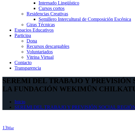
Internado Lingüístico
Cursos cortos
Residencias Creativas
Semillero Intercultural de Composición Escénica
Giras Técnicas
Espacios Educativos
Participa
Dona
Recursos descargables
Voluntariados
Vitrina Virtual
Contacto
Transparencia
SEREMI DEL TRABAJO Y PREVISIÓN
LA FUNDACIÓN WEKIMÜN CHILKA
Inicio
SEREMI DEL TRABAJO Y PREVISIÓN SOCIAL REGI
13
Mar