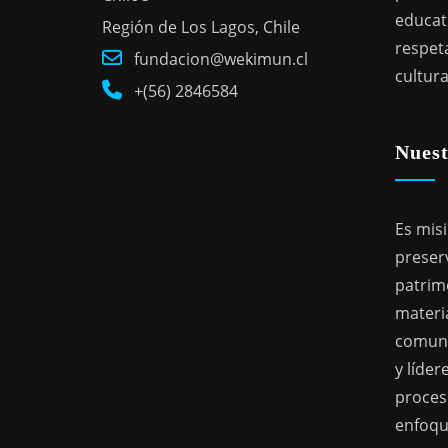
educat
Región de Los Lagos, Chile
respeta
fundacion@wekimun.cl
cultura
+(56) 2846584
Nuest
Es mis
preser
patrimo
materia
comuni
y líde
proces
enfoque