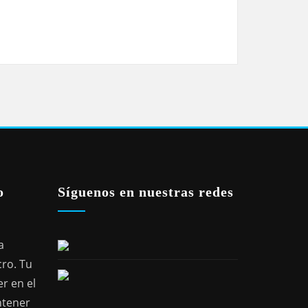
o
Síguenos en nuestras redes
a
cro. Tu
r en el
ntener