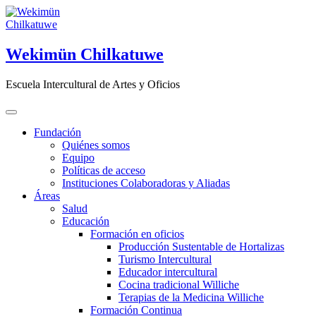
Saltar
al
contenido
Wekimün Chilkatuwe
Escuela Intercultural de Artes y Oficios
Fundación
Quiénes somos
Equipo
Políticas de acceso
Instituciones Colaboradoras y Aliadas
Áreas
Salud
Educación
Formación en oficios
Producción Sustentable de Hortalizas
Turismo Intercultural
Educador intercultural
Cocina tradicional Williche
Terapias de la Medicina Williche
Formación Continua