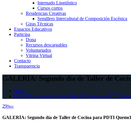
Internado Lingüístico
Cursos cortos
Residencias Creativas
Semillero Intercultural de Composición Escénica
Giras Técnicas
Espacios Educativos
Participa
Dona
Recursos descargables
Voluntariados
Vitrina Virtual
Contacto
Transparencia
GALERÍA: Segundo día de Taller de Coc
Inicio
GALERÍA: Segundo día de Taller de Cocina para PDTI Quem
29
Nov
GALERÍA: Segundo día de Taller de Cocina para PDTI Quemc