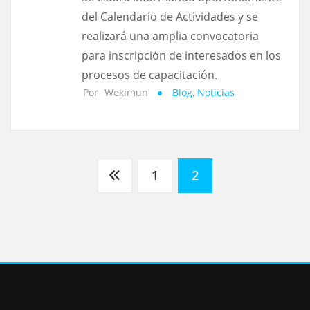
del Calendario de Actividades y se
realizará una amplia convocatoria
para inscripción de interesados en los
procesos de capacitación.
Por
Wekimun
Blog
,
Noticias
1
2