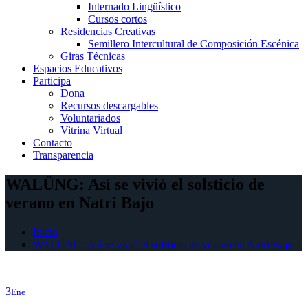
Internado Lingüístico
Cursos cortos
Residencias Creativas
Semillero Intercultural de Composición Escénica
Giras Técnicas
Espacios Educativos
Participa
Dona
Recursos descargables
Voluntariados
Vitrina Virtual
Contacto
Transparencia
WALÜNG: Así se vivió el solsticio de
verano en Natri Bajo
Inicio
WALÜNG: Así se vivió el solsticio de verano en Natri Bajo
3
Ene