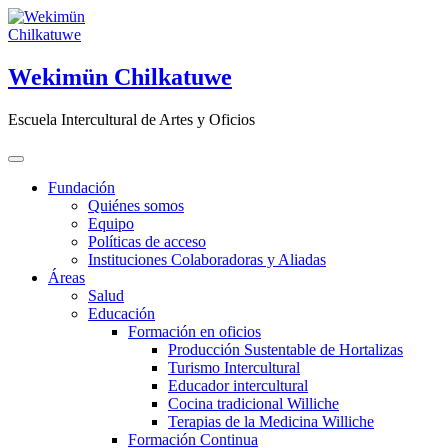
Saltar
al
contenido
Wekimün Chilkatuwe
Escuela Intercultural de Artes y Oficios
Fundación
Quiénes somos
Equipo
Políticas de acceso
Instituciones Colaboradoras y Aliadas
Áreas
Salud
Educación
Formación en oficios
Producción Sustentable de Hortalizas
Turismo Intercultural
Educador intercultural
Cocina tradicional Williche
Terapias de la Medicina Williche
Formación Continua