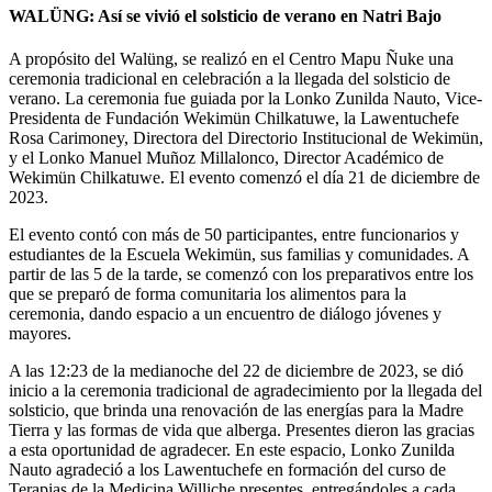
WALÜNG: Así se vivió el solsticio de verano en Natri Bajo
A propósito del Walüng, se realizó en el Centro Mapu Ñuke una
ceremonia tradicional en celebración a la llegada del solsticio de
verano. La ceremonia fue guiada por la Lonko Zunilda Nauto, Vice-
Presidenta de Fundación Wekimün Chilkatuwe, la Lawentuchefe
Rosa Carimoney, Directora del Directorio Institucional de Wekimün,
y el Lonko Manuel Muñoz Millalonco, Director Académico de
Wekimün Chilkatuwe. El evento comenzó el día 21 de diciembre de
2023.
El evento contó con más de 50 participantes, entre funcionarios y
estudiantes de la Escuela Wekimün, sus familias y comunidades. A
partir de las 5 de la tarde, se comenzó con los preparativos entre los
que se preparó de forma comunitaria los alimentos para la
ceremonia, dando espacio a un encuentro de diálogo jóvenes y
mayores.
A las 12:23 de la medianoche del 22 de diciembre de 2023, se dió
inicio a la ceremonia tradicional de agradecimiento por la llegada del
solsticio, que brinda una renovación de las energías para la Madre
Tierra y las formas de vida que alberga. Presentes dieron las gracias
a esta oportunidad de agradecer. En este espacio, Lonko Zunilda
Nauto agradeció a los Lawentuchefe en formación del curso de
Terapias de la Medicina Williche presentes, entregándoles a cada