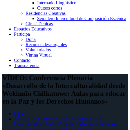
Internado Lingüístico
Cursos cortos
Residencias Creativas
Semillero Intercultural de Composición Escénica
Giras Técnicas
Espacios Educativos
Participa
Dona
Recursos descargables
Voluntariados
Vitrina Virtual
Contacto
Transparencia
VÍDEO: Conferencia Plenaria
«Desarrollo de la Interculturalidad desde
Wekimün Chilkatuwe: Aulas para educar
en la Paz y los Derechos Humanos»
Inicio
VÍDEO: Conferencia Plenaria «Desarrollo de la
Interculturalidad desde Wekimün Chilkatuwe: Aulas para
educar en la Paz y los Derechos Humanos»