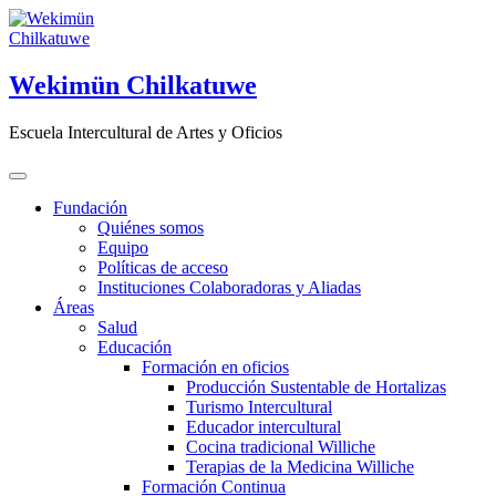
Saltar
al
contenido
Wekimün Chilkatuwe
Escuela Intercultural de Artes y Oficios
Fundación
Quiénes somos
Equipo
Políticas de acceso
Instituciones Colaboradoras y Aliadas
Áreas
Salud
Educación
Formación en oficios
Producción Sustentable de Hortalizas
Turismo Intercultural
Educador intercultural
Cocina tradicional Williche
Terapias de la Medicina Williche
Formación Continua