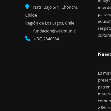
indígen
Natri Bajo S/N, Chonchi,
interdi
person
Chiloé
educat
Región de Los Lagos, Chile
respeta
fundacion@wekimun.cl
cultura
+(56) 2846584
Nuest
Es mis
preser
patrimo
materia
comuni
y líde