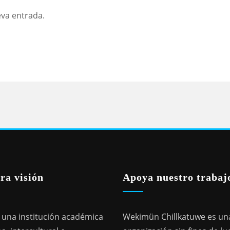
eva entrada.
ra visión
Apoya nuestro trabaj
una institución académica
Wekimün Chillkatuwe es un