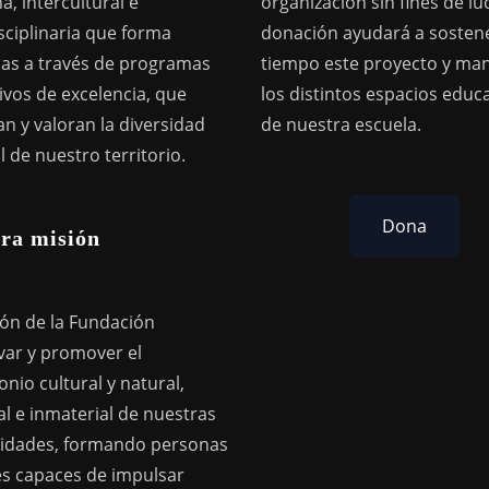
a, intercultural e
organización sin fines de lu
sciplinaria que forma
donación ayudará a sostene
as a través de programas
tiempo este proyecto y ma
ivos de excelencia, que
los distintos espacios educ
n y valoran la diversidad
de nuestra escuela.
l de nuestro territorio.
Dona
ra misión
ión de la Fundación
var y promover el
nio cultural y natural,
l e inmaterial de nuestras
dades, formando personas
res capaces de impulsar