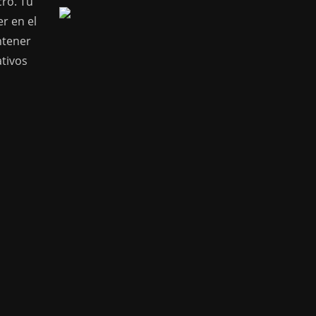
cro. Tu
r en el
ntener
ativos