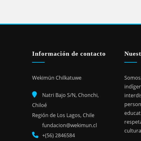
Información de contacto
Nuest
Wekimün Chilkatuwe
Somos 
indígen
Natri Bajo S/N, Chonchi,
interdi
person
Chiloé
educat
Región de Los Lagos, Chile
respeta
fundacion@wekimun.cl
cultura
+(56) 2846584