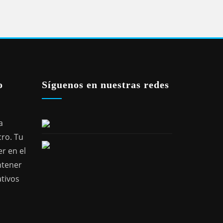
o
Síguenos en nuestras redes
a
cro. Tu
r en el
ntener
ativos