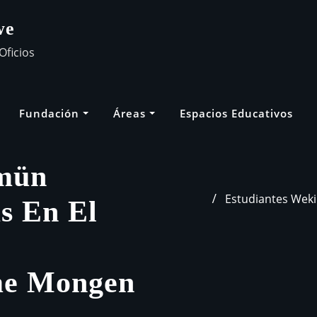
we
Oficios
Fundación
Áreas
Espacios Educativos
imün
Estudiantes Weki
as En El
me Mongen