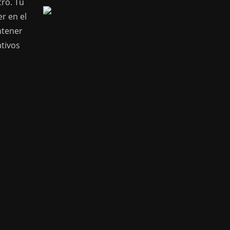
cro. Tu
r en el
ntener
ativos