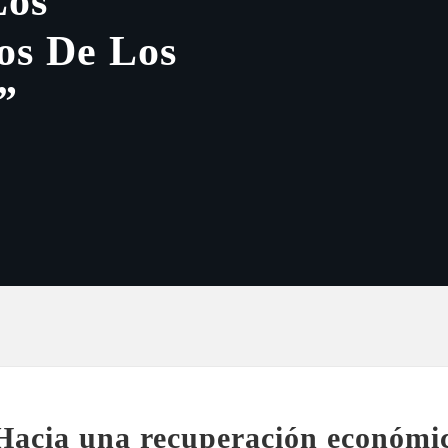
Los
os De Los
”
cia una recuperación económic