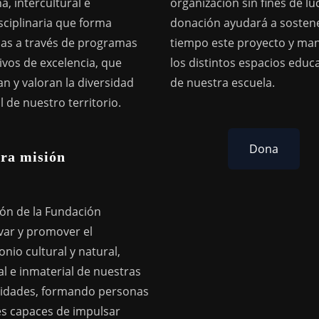
a, intercultural e
organización sin fines de lu
sciplinaria que forma
donación ayudará a sostene
as a través de programas
tiempo este proyecto y ma
ivos de excelencia, que
los distintos espacios educ
n y valoran la diversidad
de nuestra escuela.
l de nuestro territorio.
Dona
ra misión
ión de la Fundación
var y promover el
nio cultural y natural,
l e inmaterial de nuestras
dades, formando personas
res capaces de impulsar