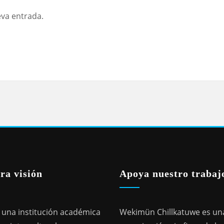
eva entrada.
ra visión
Apoya nuestro trabaj
una institución académica
Wekimün Chillkatuwe es un