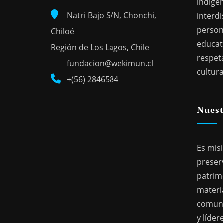
indígen
Natri Bajo S/N, Chonchi,
interdi
person
Chiloé
educat
Región de Los Lagos, Chile
respeta
fundacion@wekimun.cl
cultura
+(56) 2846584
Nuest
Es mis
preser
patrimo
materia
comuni
y líde