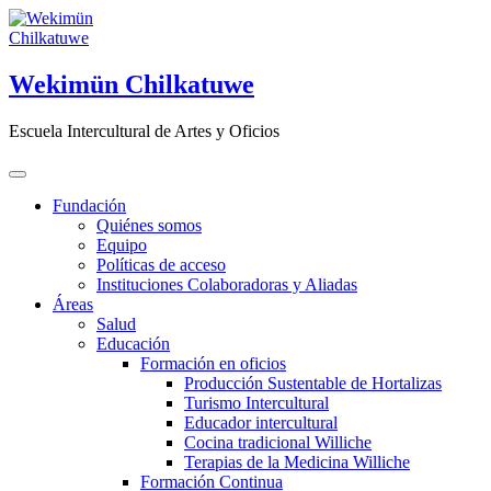
Saltar
al
contenido
Wekimün Chilkatuwe
Escuela Intercultural de Artes y Oficios
Fundación
Quiénes somos
Equipo
Políticas de acceso
Instituciones Colaboradoras y Aliadas
Áreas
Salud
Educación
Formación en oficios
Producción Sustentable de Hortalizas
Turismo Intercultural
Educador intercultural
Cocina tradicional Williche
Terapias de la Medicina Williche
Formación Continua