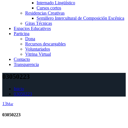
Internado Lingüístico
Cursos cortos
Residencias Creativas
Semillero Intercultural de Composición Escénica
Giras Técnicas
Espacios Educativos
Participa
Dona
Recursos descargables
Voluntariados
Vitrina Virtual
Contacto
Transparencia
03050223
Inicio
03050223
13
Mar
03050223