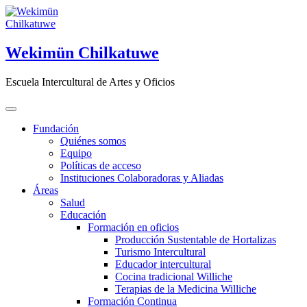
Saltar
al
contenido
Wekimün Chilkatuwe
Escuela Intercultural de Artes y Oficios
Fundación
Quiénes somos
Equipo
Políticas de acceso
Instituciones Colaboradoras y Aliadas
Áreas
Salud
Educación
Formación en oficios
Producción Sustentable de Hortalizas
Turismo Intercultural
Educador intercultural
Cocina tradicional Williche
Terapias de la Medicina Williche
Formación Continua