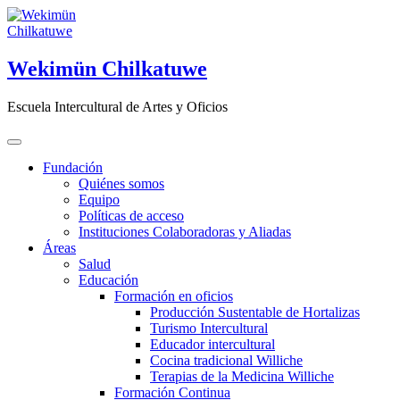
Saltar
al
contenido
Wekimün Chilkatuwe
Escuela Intercultural de Artes y Oficios
Fundación
Quiénes somos
Equipo
Políticas de acceso
Instituciones Colaboradoras y Aliadas
Áreas
Salud
Educación
Formación en oficios
Producción Sustentable de Hortalizas
Turismo Intercultural
Educador intercultural
Cocina tradicional Williche
Terapias de la Medicina Williche
Formación Continua