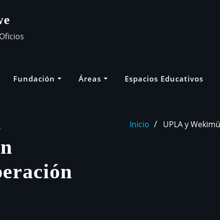
we
Oficios
Fundación
Áreas
Espacios Educativos
n
Inicio
UPLA y Wekimün
an
eración