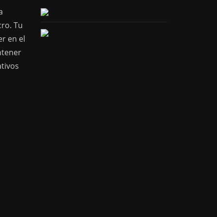
a
cro. Tu
r en el
ntener
ativos