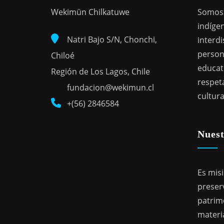
Wekimün Chilkatuwe
Somos 
indígen
Natri Bajo S/N, Chonchi,
interdi
person
Chiloé
educat
Región de Los Lagos, Chile
respeta
fundacion@wekimun.cl
cultura
+(56) 2846584
Nuest
Es mis
preser
patrimo
materia