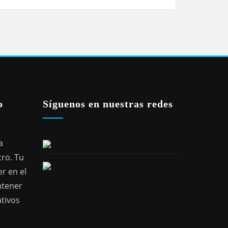
o
Síguenos en nuestras redes
a
cro. Tu
r en el
ntener
ativos