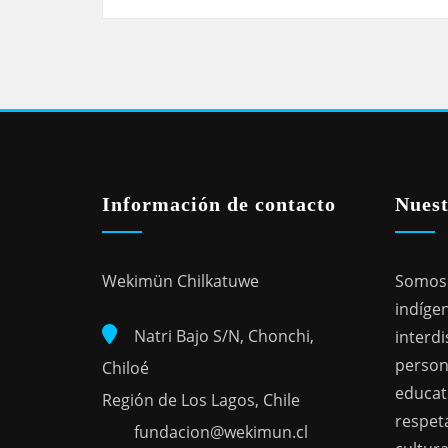
Información de contacto
Nuest
Wekimün Chilkatuwe
Somos 
indígen
Natri Bajo S/N, Chonchi,
interdi
person
Chiloé
educat
Región de Los Lagos, Chile
respeta
fundacion@wekimun.cl