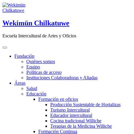
Saltar
al
contenido
Wekimün Chilkatuwe
Escuela Intercultural de Artes y Oficios
Fundación
Quiénes somos
Equipo
Políticas de acceso
Instituciones Colaboradoras y Aliadas
Áreas
Salud
Educación
Formación en oficios
Producción Sustentable de Hortalizas
Turismo Intercultural
Educador intercultural
Cocina tradicional Williche
Terapias de la Medicina Williche
Formación Continua