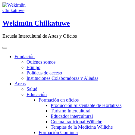
Saltar
al
contenido
Wekimün Chilkatuwe
Escuela Intercultural de Artes y Oficios
Fundación
Quiénes somos
Equipo
Políticas de acceso
Instituciones Colaboradoras y Aliadas
Áreas
Salud
Educación
Formación en oficios
Producción Sustentable de Hortalizas
Turismo Intercultural
Educador intercultural
Cocina tradicional Williche
Terapias de la Medicina Williche
Formación Continua