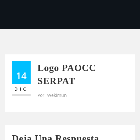
Logo PAOCC
14
SERPAT
DIC
Por
Wekimun
Deja Una Respuesta