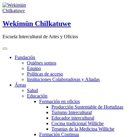
Saltar
al
contenido
Wekimün Chilkatuwe
Escuela Intercultural de Artes y Oficios
Fundación
Quiénes somos
Equipo
Políticas de acceso
Instituciones Colaboradoras y Aliadas
Áreas
Salud
Educación
Formación en oficios
Producción Sustentable de Hortalizas
Turismo Intercultural
Educador intercultural
Cocina tradicional Williche
Terapias de la Medicina Williche
Formación Continua