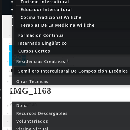
Turismo Intercultural
Educador Intercultural
Cocina Tradicional Williche
Terapias De La Medicina Williche
Formación Continua
Internado Lingüístico
Cursos Cortos
29
Residencias Creativas
ENE
Semillero Intercultural De Composición Escénica
Giras Técnicas
IMG_1168
Espacios Educativos
Participa
Por
Wekimun
Dona
Recursos Descargables
Voluntariados
Vitrina Virtual