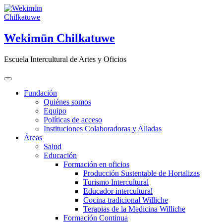
Saltar
al
contenido
Wekimün Chilkatuwe
Escuela Intercultural de Artes y Oficios
Fundación
Quiénes somos
Equipo
Políticas de acceso
Instituciones Colaboradoras y Aliadas
Áreas
Salud
Educación
Formación en oficios
Producción Sustentable de Hortalizas
Turismo Intercultural
Educador intercultural
Cocina tradicional Williche
Terapias de la Medicina Williche
Formación Continua