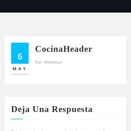
CocinaHeader
6
Por
Wekimun
MAY
Deja Una Respuesta