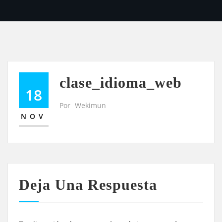
clase_idioma_web
18
Por
Wekimun
NOV
Deja Una Respuesta