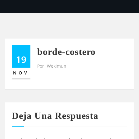
borde-costero
19
Por
Wekimun
NOV
Deja Una Respuesta