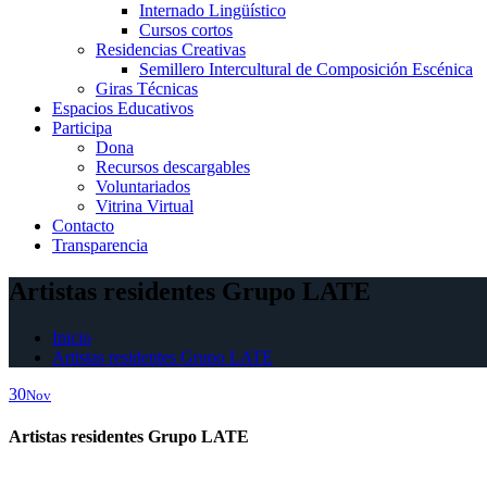
Internado Lingüístico
Cursos cortos
Residencias Creativas
Semillero Intercultural de Composición Escénica
Giras Técnicas
Espacios Educativos
Participa
Dona
Recursos descargables
Voluntariados
Vitrina Virtual
Contacto
Transparencia
Artistas residentes Grupo LATE
Inicio
Artistas residentes Grupo LATE
30
Nov
Artistas residentes Grupo LATE