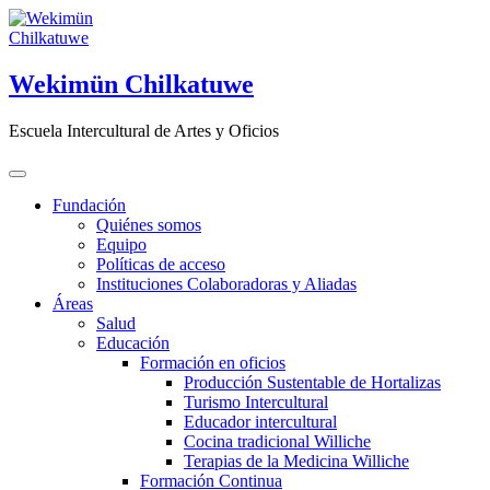
Saltar
al
contenido
Wekimün Chilkatuwe
Escuela Intercultural de Artes y Oficios
Fundación
Quiénes somos
Equipo
Políticas de acceso
Instituciones Colaboradoras y Aliadas
Áreas
Salud
Educación
Formación en oficios
Producción Sustentable de Hortalizas
Turismo Intercultural
Educador intercultural
Cocina tradicional Williche
Terapias de la Medicina Williche
Formación Continua