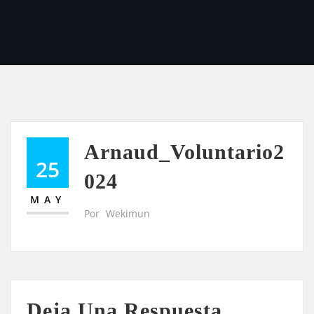
Arnaud_Voluntario2
25
024
MAY
Por
Wekimun
Deja Una Respuesta