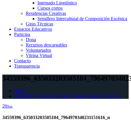
Internado Lingüístico
Cursos cortos
Residencias Creativas
Semillero Intercultural de Composición Escénica
Giras Técnicas
Espacios Educativos
Participa
Dona
Recursos descargables
Voluntariados
Vitrina Virtual
Contacto
Transparencia
34559396_635033203505104_79649703402
Inicio
34559396_635033203505104_7964970340231151616_n
20
Jun
34559396_635033203505104_7964970340231151616_n