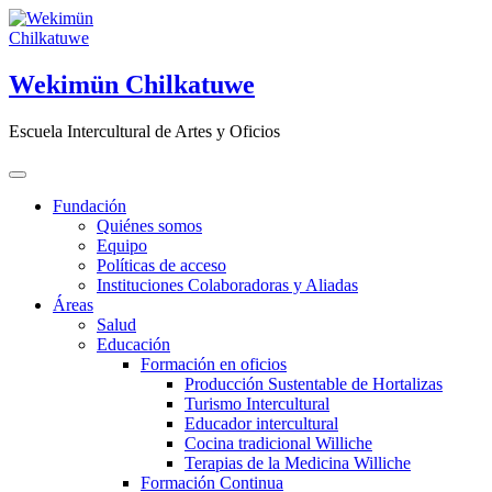
Saltar
al
contenido
Wekimün Chilkatuwe
Escuela Intercultural de Artes y Oficios
Fundación
Quiénes somos
Equipo
Políticas de acceso
Instituciones Colaboradoras y Aliadas
Áreas
Salud
Educación
Formación en oficios
Producción Sustentable de Hortalizas
Turismo Intercultural
Educador intercultural
Cocina tradicional Williche
Terapias de la Medicina Williche
Formación Continua