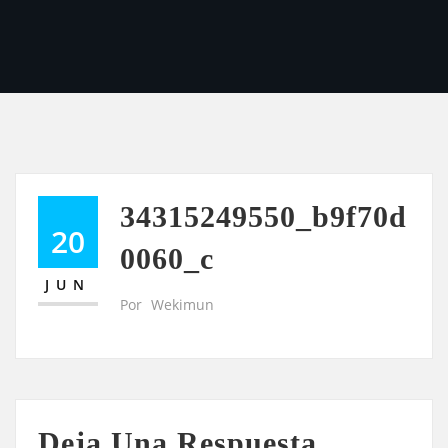
34315249550_b9f70d
20
0060_c
JUN
Por
Wekimun
Deja Una Respuesta