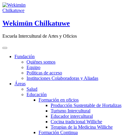
Saltar
al
contenido
Wekimün Chilkatuwe
Escuela Intercultural de Artes y Oficios
Fundación
Quiénes somos
Equipo
Políticas de acceso
Instituciones Colaboradoras y Aliadas
Áreas
Salud
Educación
Formación en oficios
Producción Sustentable de Hortalizas
Turismo Intercultural
Educador intercultural
Cocina tradicional Williche
Terapias de la Medicina Williche
Formación Continua