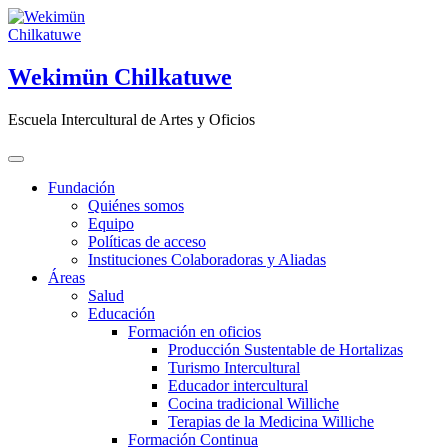
Saltar
al
contenido
Wekimün Chilkatuwe
Escuela Intercultural de Artes y Oficios
Fundación
Quiénes somos
Equipo
Políticas de acceso
Instituciones Colaboradoras y Aliadas
Áreas
Salud
Educación
Formación en oficios
Producción Sustentable de Hortalizas
Turismo Intercultural
Educador intercultural
Cocina tradicional Williche
Terapias de la Medicina Williche
Formación Continua