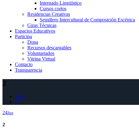
Internado Lingüístico
Cursos cortos
Residencias Creativas
Semillero Intercultural de Composición Escénica
Giras Técnicas
Espacios Educativos
Participa
Dona
Recursos descargables
Voluntariados
Vitrina Virtual
Contacto
Transparencia
2
Inicio
2
24
Jun
2