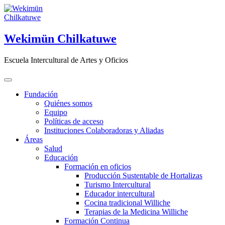
Saltar
al
contenido
Wekimün Chilkatuwe
Escuela Intercultural de Artes y Oficios
Fundación
Quiénes somos
Equipo
Políticas de acceso
Instituciones Colaboradoras y Aliadas
Áreas
Salud
Educación
Formación en oficios
Producción Sustentable de Hortalizas
Turismo Intercultural
Educador intercultural
Cocina tradicional Williche
Terapias de la Medicina Williche
Formación Continua