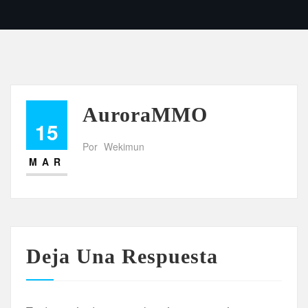
AuroraMMO
15
Por
Wekimun
MAR
Deja Una Respuesta