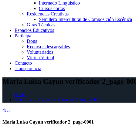
Internado Lingüístico
Cursos cortos
Residencias Creativas
Semillero Intercultural de Composición Escénica
Giras Técnicas
Espacios Educativos
Participa
Dona
Recursos descargables
Voluntariados
Vitrina Virtual
Contacto
Transparencia
Maria Luisa Cayun verificador 2_page-00
Inicio
Maria Luisa Cayun verificador 2_page-0001
4
Jul
Maria Luisa Cayun verificador 2_page-0001