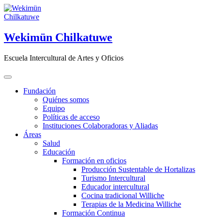
Saltar
al
contenido
Wekimün Chilkatuwe
Escuela Intercultural de Artes y Oficios
Fundación
Quiénes somos
Equipo
Políticas de acceso
Instituciones Colaboradoras y Aliadas
Áreas
Salud
Educación
Formación en oficios
Producción Sustentable de Hortalizas
Turismo Intercultural
Educador intercultural
Cocina tradicional Williche
Terapias de la Medicina Williche
Formación Continua