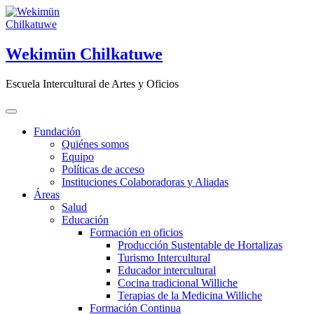
Saltar
al
contenido
Wekimün Chilkatuwe
Escuela Intercultural de Artes y Oficios
Fundación
Quiénes somos
Equipo
Políticas de acceso
Instituciones Colaboradoras y Aliadas
Áreas
Salud
Educación
Formación en oficios
Producción Sustentable de Hortalizas
Turismo Intercultural
Educador intercultural
Cocina tradicional Williche
Terapias de la Medicina Williche
Formación Continua