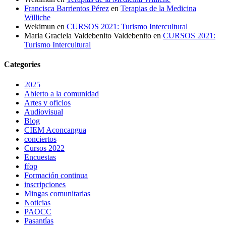
Francisca Barrientos Pérez
en
Terapias de la Medicina
Williche
Wekimun
en
CURSOS 2021: Turismo Intercultural
Maria Graciela Valdebenito Valdebenito
en
CURSOS 2021:
Turismo Intercultural
Categories
2025
Abierto a la comunidad
Artes y oficios
Audiovisual
Blog
CIEM Aconcangua
conciertos
Cursos 2022
Encuestas
ffop
Formación continua
inscripciones
Mingas comunitarias
Noticias
PAOCC
Pasantías