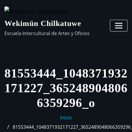
Wekimün Chilkatuwe
Escuela Intercultural de Artes y Oficios
81553444_1048371932
171227_365248904806
6359296_o
Inicio
81553444_1048371932171227_3652489048066359296