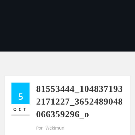
81553444_104837193
5
2171227_3652489048
OCT
066359296_o
Por
Wekimun